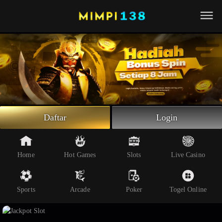
Beranda
Slot Online
Live Casino
Sportsbook
Arcade
Togel Online
Daftar
Login
Poker
Whatsapp
Home
Hot Games
Slots
Live Casino
Telegram
Sports
Arcade
Poker
Togel Online
Livechat