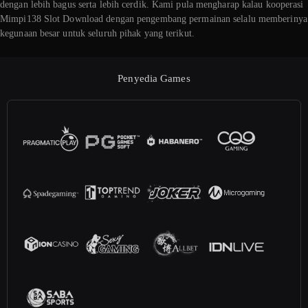
dengan lebih bagus serta lebih cerdik. Kami pula mengharap kalau kooperasi
Mimpi138 Slot Download dengan pengembang permainan selalu memberinya
kegunaan besar untuk seluruh pihak yang terikut.
Penyedia Games