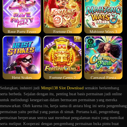
Rave Party Fever
Fortune Ox
Mahjong Ways 3
Heist Stakes
Fortune Gems 2
Carnaval Fiesta
Sedangkan, industri judi
Mimpi138 Slot Download
semakin berkembang
serta berbeda. Sejalan dengan itu, penting buat basis permainan judi online
untuk melindungi kesegarisan dalam bermacam permainan yang mereka
menawarkan. Oleh karena itu, kerja sama di antara blog ini serta pengembang
permainan yaitu perihal yang pantas di simak. Pertama kali, pengembang
permainan berperanan sentra saat membuat pengalaman main yang memikat
serta melipur. Kooperasi dengan pengembang permainan buka pintu buat