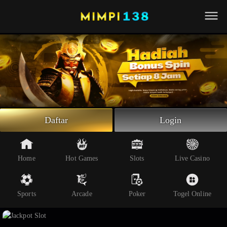
Beranda
Slot Online
Live Casino
Sportsbook
Arcade
Togel Online
Daftar
Login
Poker
Whatsapp
Home
Hot Games
Slots
Live Casino
Telegram
Sports
Arcade
Poker
Togel Online
Livechat